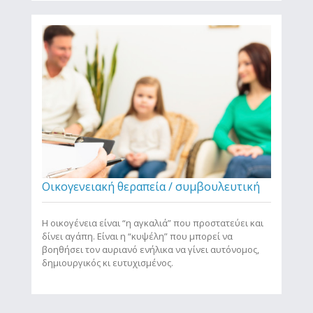
Οικογενειακή θεραπεία / συμβουλευτική
Η οικογένεια είναι “η αγκαλιά” που προστατεύει και
δίνει αγάπη. Είναι η “κυψέλη” που μπορεί να
βοηθήσει τον αυριανό ενήλικα να γίνει αυτόνομος,
δημιουργικός κι ευτυχισμένος.