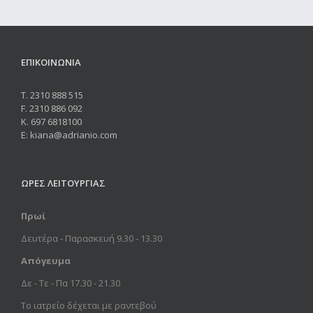
ΕΠΙΚΟΙΝΩΝΙΑ
Τ. 2310 888 515
F. 2310 886 092
Κ. 697 6818100
Ε: kiana@adrianio.com
ΩΡΕΣ ΛΕΙΤΟΥΡΓΙΑΣ
Πρωί
Δευτέρα - Παρασκευή 9.30 - 13.30
Απόγευμα
Δε - Τε - Πα 17.30 - 21.30
Το ιατρείο δέχεται με ραντεβού