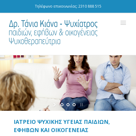
Τηλέφωνο επικοινωνίας: 2310 888 515
ΙΑΤΡΕΙΟ ΨΥΧΙΚΗΣ ΥΓΕΙΑΣ ΠΑΙΔΙΩΝ,
ΕΦΗΒΩΝ ΚΑΙ ΟΙΚΟΓΕΝΕΙΑΣ