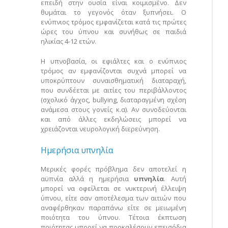
επειδή στην ουσία είναι κοιμισμένο. Δεν
θυμάται το γεγονός όταν ξυπνήσει. Ο
ενύπνιος τρόμος εμφανίζεται κατά τις πρώτες
ώρες του ύπνου και συνήθως σε παιδιά
ηλικίας 4-12 ετών.
Η υπνοβασία, οι εφιάλτες και ο ενύπνιος
τρόμος αν εμφανίζονται συχνά μπορεί να
υποκρύπτουν συναισθηματική διαταραχή,
που συνδέεται με αιτίες του περιβάλλοντος
(σχολικό άγχος, bullying, διαταραγμένη σχέση
ανάμεσα στους γονείς κ.α). Αν συνοδεύονται
και από άλλες εκδηλώσεις μπορεί να
χρειάζονται νευρολογική διερεύνηση.
Ημερήσια υπνηλία
Μερικές φορές πρόβλημα δεν αποτελεί η
αϋπνία αλλά η ημερήσια
υπνηλία
. Αυτή
μπορεί να οφείλεται σε νυκτερινή έλλειψη
ύπνου, είτε σαν αποτέλεσμα των αιτιών που
αναφέρθηκαν παραπάνω είτε σε μειωμένη
ποιότητα του ύπνου. Τέτοια έκπτωση
ποιότητας μπορεί να προκαλέσουν επεισόδια