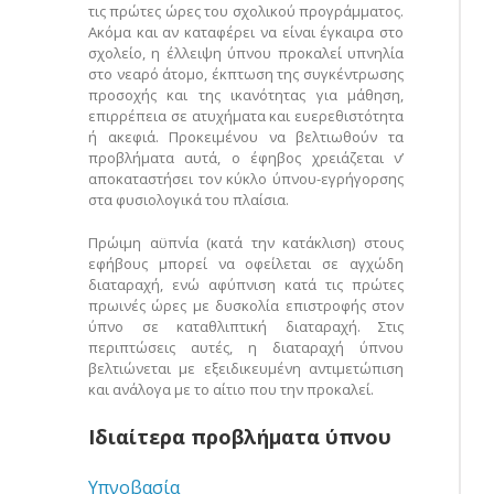
τις πρώτες ώρες του σχολικού προγράμματος.
Ακόμα και αν καταφέρει να είναι έγκαιρα στο
σχολείο, η έλλειψη ύπνου προκαλεί υπνηλία
στο νεαρό άτομο, έκπτωση της συγκέντρωσης
προσοχής και της ικανότητας για μάθηση,
επιρρέπεια σε ατυχήματα και ευερεθιστότητα
ή ακεφιά. Προκειμένου να βελτιωθούν τα
προβλήματα αυτά, ο έφηβος χρειάζεται ν’
αποκαταστήσει τον κύκλο ύπνου-εγρήγορσης
στα φυσιολογικά του πλαίσια.
Πρώιμη αϋπνία (κατά την κατάκλιση) στους
εφήβους μπορεί να οφείλεται σε αγχώδη
διαταραχή, ενώ αφύπνιση κατά τις πρώτες
πρωινές ώρες με δυσκολία επιστροφής στον
ύπνο σε καταθλιπτική διαταραχή. Στις
περιπτώσεις αυτές, η διαταραχή ύπνου
βελτιώνεται με εξειδικευμένη αντιμετώπιση
και ανάλογα με το αίτιο που την προκαλεί.
Ιδιαίτερα προβλήματα ύπνου
Υπνοβασία