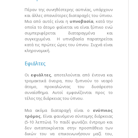
Πέραν της συνηθέστερης αϋπνίας, υπάρχουν
και άλλες σπανιότερες διαταραχές του ύπνου.
Μια από αυτές είναι η
υπνοβασία
, κατά την
οποία το άτομο φαίνεται να είναι ξύπνιο ενώ
συμπεριφέρεται διαταραγμένα και
συγκεχυμένα. Η υπνοβασία παρατηρείται
κατά τις πρώτες ώρες του ύπνου. Συχνά είναι
κληρονομική.
Εφιάλτες
Οι
εφιάλτες
, αποτελούνται από έντονα και
τρομακτικά όνειρα, που ξυπνούν το νεαρό
άτομο, προκαλώντας του δυσάρεστο
συναίσθημα. Αυτοί εμφανίζονται προς το
τέλος της διάρκειας του ύπνου.
Μια ακόμα διαταραχή είναι ο
ενύπνιος
τρόμος.
Είναι φαινόμενο σύντομης διάρκειας
(5-10 λεπτών). Το παιδί φωνάζει έντρομο και
δεν ανταποκρίνεται στην προσπάθεια των
δικών του να επικοινωνήσουν μαζί του,