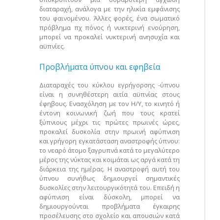
διαταραχή, ανάλογα με την ηλικία εμφάνισης
του φαινομένου. Άλλες φορές, ένα σωματικό
πρόβλημα πχ πόνος ή νυκτερινή ενούρηση,
μπορεί να προκαλεί νυκτερινή ανησυχία και
αϋπνίες.
Προβλήματα ύπνου και εφηβεία
Διαταραχές του κύκλου εγρήγορσης -ύπνου
είναι η συνηθέστερη αιτία αϋπνίας στους
έφηβους. Ενασχόληση με τον Η/Υ, το κινητό ή
έντονη κοινωνική ζωή που τους κρατεί
ξύπνιους μέχρι τις πρώτες πρωινές ώρες,
προκαλεί δυσκολία στην πρωινή αφύπνιση
και γρήγορη εγκατάσταση αναστροφής ύπνου:
το νεαρό άτομο ξαγρυπνά κατά το μεγαλύτερο
μέρος της νύκτας και κοιμάται ως αργά κατά τη
διάρκεια της ημέρας. Η αναστροφή αυτή του
ύπνου συνήθως δημιουργεί σημαντικές
δυσκολίες στην λειτουργικότητά του. Επειδή η
αφύπνιση είναι δύσκολη, μπορεί να
δημιουργούνται προβλήματα έγκαιρης
προσέλευσης στο σχολείο και απουσιών κατά