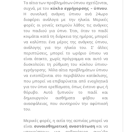
Τα αίτια των προβλημάτων ύπνου σχετίζονται,
συχνά, με τον
κύκλο εγρήγορσης – ύπνου
.
Η συνολική ανάγκη ύπνου ανά 24ωρο
διαφέρει ανάλογα με την ηλικία. Μερικές
φορές οι γονείς εκτιμούν λάθος τις ανάγκες
του παιδιού για ύπνο. Έτσι, όταν το παιδί
κοιμάται κατά τη διάρκεια της ημέρας, μπορεί
να καλύπτει ένα μέρος της ανάγκης ύπνου,
ανάλογης για την ηλικία του. Σ’ άλλες
περιπτώσεις, μπορεί το ωράριο ύπνου να
είναι άτακτο, χωρίς πρόγραμμα και αυτό να
δυσκολεύει τη ρύθμιση του κύκλου ύπνου-
εγρήγορσης. ‘Αλλα αίτια προβλημάτων ύπνου
να εντοπίζονται στο περιβάλλον κατάκλισης,
που μπορεί να επιβαρύνεται από ενοχλητικά
για τον ύπνο ερεθίσματα, όπως έντονο φως ή
θόρυβο. Αυτά ξυπνούν το παιδί και
δημιουργούν αισθήματα φόβου και
ανασφάλειας, που συντηρούν την αφύπνισή
του.
Μερικές φορές, η αιτία της αϋπνίας μπορεί να
είναι
συναισθηματική αναστάτωση
και να
υποκρύπτουν μια σοβαρότερη αγχώδη